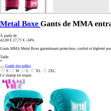
Metal Boxe
Gants de MMA entra
À partir de
42,00 €
27,71 €
-34%
Gants MMA Metal Boxe garantissant protection, confort et légèreté pou
Taille
*
Guide des tailles
S
M
L
XL
2XL
Ce champ est requis