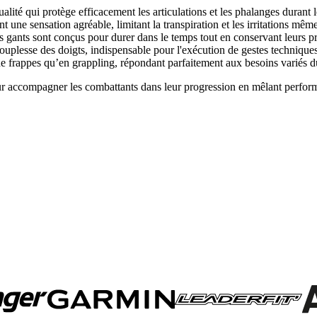
ité qui protège efficacement les articulations et les phalanges durant l
nt une sensation agréable, limitant la transpiration et les irritations mêm
s gants sont conçus pour durer dans le temps tout en conservant leurs pr
uplesse des doigts, indispensable pour l'exécution de gestes techniques 
 de frappes qu’en grappling, répondant parfaitement aux besoins varié
compagner les combattants dans leur progression en mêlant performanc