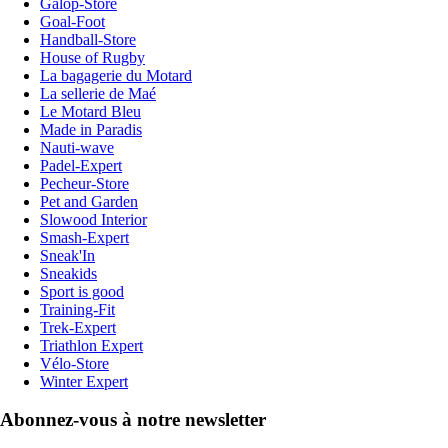
Galop-Store
Goal-Foot
Handball-Store
House of Rugby
La bagagerie du Motard
La sellerie de Maé
Le Motard Bleu
Made in Paradis
Nauti-wave
Padel-Expert
Pecheur-Store
Pet and Garden
Slowood Interior
Smash-Expert
Sneak'In
Sneakids
Sport is good
Training-Fit
Trek-Expert
Triathlon Expert
Vélo-Store
Winter Expert
Abonnez-vous à notre newsletter