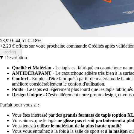
53,99 €
44,51 €
-18%
+2,23 €
offerts sur votre prochaine commande
Crédités après validati
Loading...
Description
Qualité et Matériau
- Le tapis est fabriqué en caoutchouc naturel 
ANTIDÉRAPANT
- Le caoutchouc adhère très bien à la surface
Confort
- En plus d'être fabriqué à partir de matériaux de haute 
améliore considérablement le confort d'utilisation.
Poids
- Le tapis est légèrement plus lourd que les tapis fabriqués 
Design Unique
- C'est entièrement notre propre design, et vous ne
Parfait pour vous si :
Vous êtes intéressé par des
grands formats de tapis (option XL
Vous aimez que le tapis
ne glisse pas
et
soit parfaitement à pla
Vous tenez à utiliser
le matériau de la plus haute qualité
Vous vous entraînez à la fois à la salle de sport et
à la maison
ou 