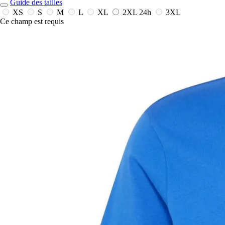
Guide des tailles
XS
S
M
L
XL
2XL
24h
3XL
Ce champ est requis