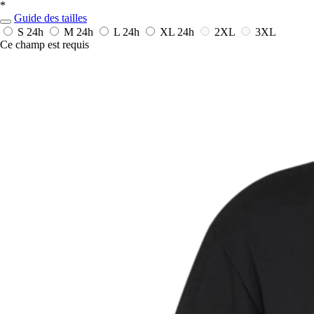
*
Guide des tailles
S
24h
M
24h
L
24h
XL
24h
2XL
3XL
Ce champ est requis