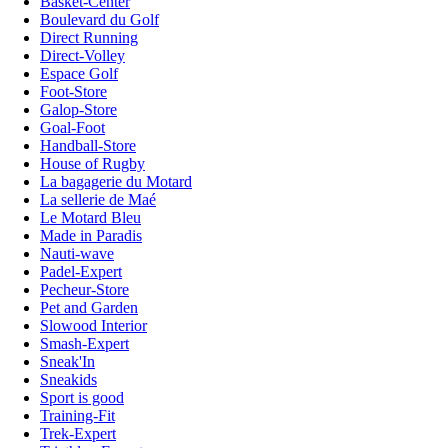
Basket-Center
Boulevard du Golf
Direct Running
Direct-Volley
Espace Golf
Foot-Store
Galop-Store
Goal-Foot
Handball-Store
House of Rugby
La bagagerie du Motard
La sellerie de Maé
Le Motard Bleu
Made in Paradis
Nauti-wave
Padel-Expert
Pecheur-Store
Pet and Garden
Slowood Interior
Smash-Expert
Sneak'In
Sneakids
Sport is good
Training-Fit
Trek-Expert