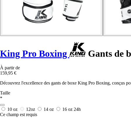
King Pro Boxing
Gants de b
À partir de
159,95 €
Découvrez l'excellence des gants de boxe King Pro Boxing, conçus pour 
Taille
*
10 oz
12oz
14 oz
16 oz
24h
Ce champ est requis