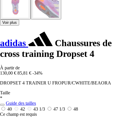
Voir plus
adidas
Chaussures de
cross training Dropset 4
À partir de
130,00 €
85,81 €
-34%
DROPSET 4 TRAINER U FROPUR/CWHITE/BEAORA
Taille
*
Guide des tailles
40
42
43 1/3
47 1/3
48
Ce champ est requis