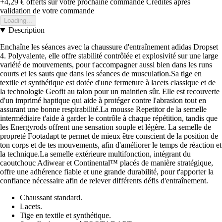
+4,29 €
offerts sur votre prochaine commande
Crédités après
validation de votre commande
Loading...
Description
Enchaîne les séances avec la chaussure d'entraînement adidas Dropset
4. Polyvalente, elle offre stabilité contrôlée et explosivité sur une large
variété de mouvements, pour t'accompagner aussi bien dans les runs
courts et les sauts que dans les séances de musculation.Sa tige en
textile et synthétique est dotée d'une fermeture à lacets classique et de
la technologie Geofit au talon pour un maintien sûr. Elle est recouverte
d'un imprimé haptique qui aide à protéger contre l'abrasion tout en
assurant une bonne respirabilité.La mousse Repetitor de la semelle
intermédiaire t'aide à garder le contrôle à chaque répétition, tandis que
les Energyrods offrent une sensation souple et légère. La semelle de
propreté Footadapt te permet de mieux être conscient de la position de
ton corps et de tes mouvements, afin d'améliorer le temps de réaction et
la technique.La semelle extérieure multifonction, intégrant du
caoutchouc Adiwear et Continental™ placés de manière stratégique,
offre une adhérence fiable et une grande durabilité, pour t'apporter la
confiance nécessaire afin de relever différents défis d'entraînement.
Chaussant standard.
Lacets.
Tige en textile et synthétique.