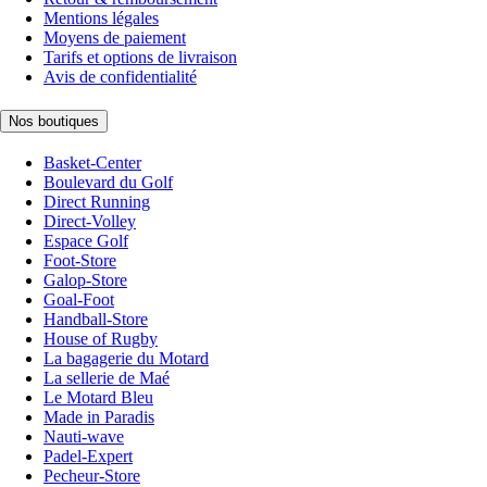
Mentions légales
Moyens de paiement
Tarifs et options de livraison
Avis de confidentialité
Nos boutiques
Basket-Center
Boulevard du Golf
Direct Running
Direct-Volley
Espace Golf
Foot-Store
Galop-Store
Goal-Foot
Handball-Store
House of Rugby
La bagagerie du Motard
La sellerie de Maé
Le Motard Bleu
Made in Paradis
Nauti-wave
Padel-Expert
Pecheur-Store