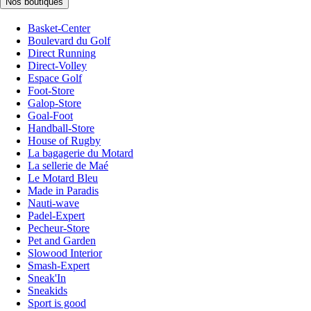
Nos boutiques
Basket-Center
Boulevard du Golf
Direct Running
Direct-Volley
Espace Golf
Foot-Store
Galop-Store
Goal-Foot
Handball-Store
House of Rugby
La bagagerie du Motard
La sellerie de Maé
Le Motard Bleu
Made in Paradis
Nauti-wave
Padel-Expert
Pecheur-Store
Pet and Garden
Slowood Interior
Smash-Expert
Sneak'In
Sneakids
Sport is good