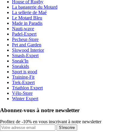
House of Rugby
La bagagerie du Motard
La sellerie de Maé
Le Motard Bleu
Made in Paradis
Nauti-wave
Padel-Expert
Pecheur-Store
Pet and Garden
Slowood Interior
Smash-Expert
Sneak'In
Sneakids
Sport is good
Training-Fit
Trek-Expert
Triathlon Expert
Vélo-Store
Winter Expert
Abonnez-vous à notre newsletter
Profitez de -10% en vous inscrivant à notre newsletter
S'inscrire