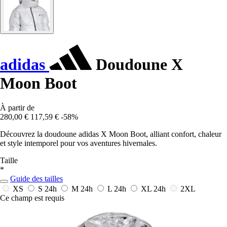
adidas
Doudoune X
Moon Boot
À partir de
280,00 €
117,59 €
-58%
Découvrez la doudoune adidas X Moon Boot, alliant confort, chaleur
et style intemporel pour vos aventures hivernales.
Taille
*
Guide des tailles
XS
S
24h
M
24h
L
24h
XL
24h
2XL
Ce champ est requis