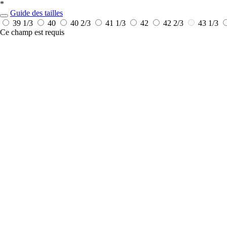
*
Guide des tailles
39 1/3
40
40 2/3
41 1/3
42
42 2/3
43 1/3
Ce champ est requis