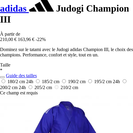
adidas
Judogi Champion
III
À partir de
210,00 €
163,96 €
-22%
Dominez sur le tatami avec le Judogi adidas Champion III, le choix des
champions. Performance, confort et style, tout en un.
Taille
*
Guide des tailles
180/2 cm
24h
185/2 cm
190/2 cm
195/2 cm
24h
200/2 cm
24h
205/2 cm
210/2 cm
Ce champ est requis