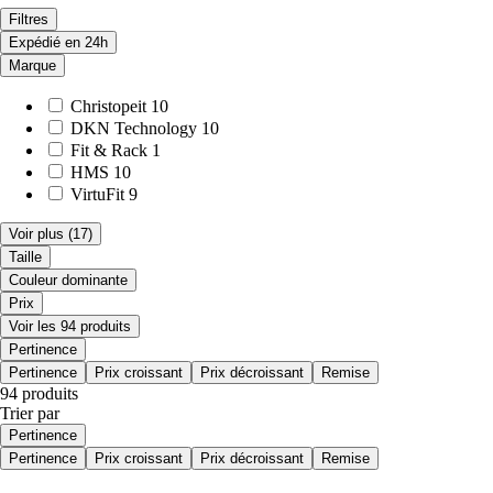
Filtres
Expédié en 24h
Marque
Christopeit
10
DKN Technology
10
Fit & Rack
1
HMS
10
VirtuFit
9
Voir plus
(17)
Taille
Couleur dominante
Prix
Voir les 94 produits
Pertinence
Pertinence
Prix croissant
Prix décroissant
Remise
94 produits
Trier par
Pertinence
Pertinence
Prix croissant
Prix décroissant
Remise