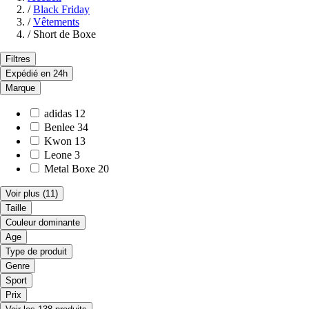
/
Black Friday
/
Vêtements
/
Short de Boxe
Filtres
Expédié en 24h
Marque
adidas
12
Benlee
34
Kwon
13
Leone
3
Metal Boxe
20
Voir plus
(11)
Taille
Couleur dominante
Age
Type de produit
Genre
Sport
Prix