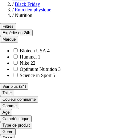
/
Black Friday
/
Entretien physique
/
Nutrition
Filtres
Expédié en 24h
Marque
Biotech USA
4
Hummel
1
Nike
22
Optimum Nutrition
3
Science in Sport
5
Voir plus
(24)
Taille
Couleur dominante
Gamme
Age
Caractéristique
Type de produit
Genre