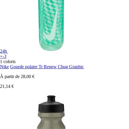
24h
+-3
1 coloris
Nike
Gourde polaire Tr Renew Chug Graphic
À partir de
28,00 €
21,14 €