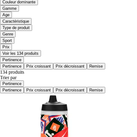
Couleur dominante
Gamme
Age
Caractéristique
Type de produit
Genre
Sport
Prix
Voir les 134 produits
Pertinence
Pertinence
Prix croissant
Prix décroissant
Remise
134 produits
Trier par
Pertinence
Pertinence
Prix croissant
Prix décroissant
Remise