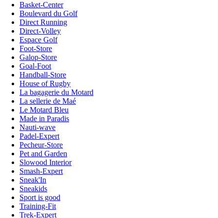
Basket-Center
Boulevard du Golf
Direct Running
Direct-Volley
Espace Golf
Foot-Store
Galop-Store
Goal-Foot
Handball-Store
House of Rugby
La bagagerie du Motard
La sellerie de Maé
Le Motard Bleu
Made in Paradis
Nauti-wave
Padel-Expert
Pecheur-Store
Pet and Garden
Slowood Interior
Smash-Expert
Sneak'In
Sneakids
Sport is good
Training-Fit
Trek-Expert