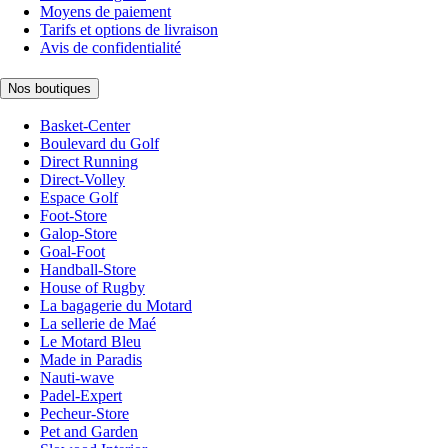
Moyens de paiement
Tarifs et options de livraison
Avis de confidentialité
Nos boutiques
Basket-Center
Boulevard du Golf
Direct Running
Direct-Volley
Espace Golf
Foot-Store
Galop-Store
Goal-Foot
Handball-Store
House of Rugby
La bagagerie du Motard
La sellerie de Maé
Le Motard Bleu
Made in Paradis
Nauti-wave
Padel-Expert
Pecheur-Store
Pet and Garden