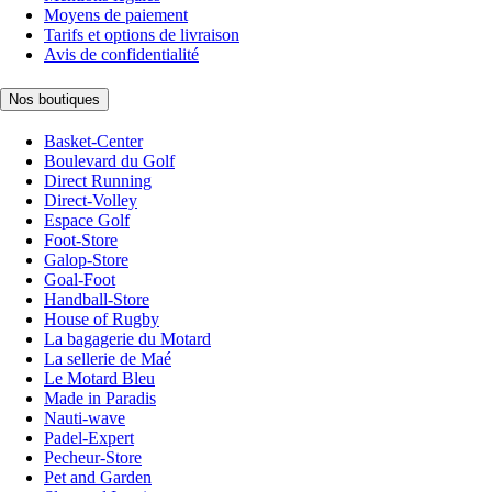
Moyens de paiement
Tarifs et options de livraison
Avis de confidentialité
Nos boutiques
Basket-Center
Boulevard du Golf
Direct Running
Direct-Volley
Espace Golf
Foot-Store
Galop-Store
Goal-Foot
Handball-Store
House of Rugby
La bagagerie du Motard
La sellerie de Maé
Le Motard Bleu
Made in Paradis
Nauti-wave
Padel-Expert
Pecheur-Store
Pet and Garden