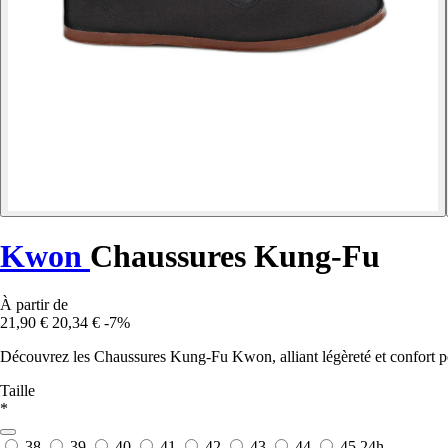
Kwon
Chaussures Kung-Fu
À partir de
21,90 €
20,34 €
-7%
Découvrez les Chaussures Kung-Fu Kwon, alliant légèreté et confort p
Taille
*
38
39
40
41
42
43
44
45
24h