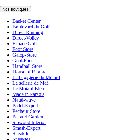
Nos boutiques
Basket-Center
Boulevard du Golf
Direct Running
Direct-Volley
Espace Golf
Foot-Store
Galop-Store
Goal-Foot
Handball-Store
House of Rugby
La bagagerie du Motard
La sellerie de Maé
Le Motard Bleu
Made in Paradis
Nauti-wave
Padel-Expert
Pecheur-Store
Pet and Garden
Slowood Interior
Smash-Expert
Sneak'In
Sneakids