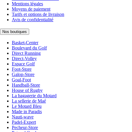
Mentions légales
Moyens de paiement
Tarifs et options de livraison
Avis de confidentialité
Nos boutiques
Basket-Center
Boulevard du Golf
Direct Running
Direct-Volley
Espace Golf
Foot-Store
Galop-Store
Goal-Foot
Handball-Store
House of Rugby
La bagagerie du Motard
La sellerie de Maé
Le Motard Bleu
Made in Paradis
Nauti-wave
Padel-Expert
Pecheur-Store