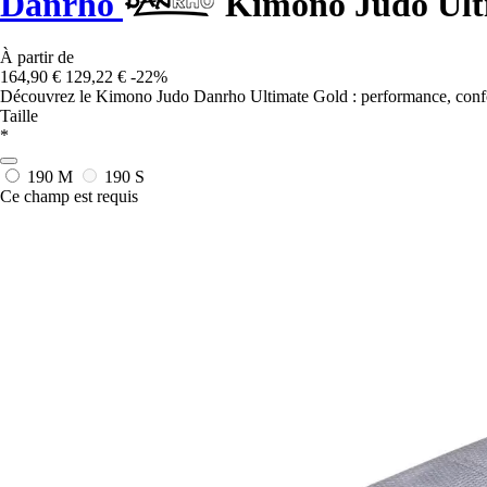
Danrho
Kimono Judo Ult
À partir de
164,90 €
129,22 €
-22%
Découvrez le Kimono Judo Danrho Ultimate Gold : performance, confort
Taille
*
190 M
190 S
Ce champ est requis