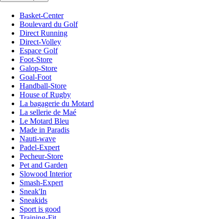
Basket-Center
Boulevard du Golf
Direct Running
Direct-Volley
Espace Golf
Foot-Store
Galop-Store
Goal-Foot
Handball-Store
House of Rugby
La bagagerie du Motard
La sellerie de Maé
Le Motard Bleu
Made in Paradis
Nauti-wave
Padel-Expert
Pecheur-Store
Pet and Garden
Slowood Interior
Smash-Expert
Sneak'In
Sneakids
Sport is good
Training-Fit