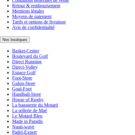
Conditions générales de vente
Retour & remboursement
Mentions légales
Moyens de paiement
Tarifs et options de livraison
Avis de confidentialité
Nos boutiques
Basket-Center
Boulevard du Golf
Direct Running
Direct-Volley
Espace Golf
Foot-Store
Galop-Store
Goal-Foot
Handball-Store
House of Rugby
La bagagerie du Motard
La sellerie de Maé
Le Motard Bleu
Made in Paradis
Nauti-wave
Padel-Expert