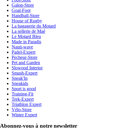
Galop-Store
Goal-Foot
Handball-Store
House of Rugby
La bagagerie du Motard
La sellerie de Maé
Le Motard Bleu
Made in Paradis
Nauti-wave
Padel-Expert
Pecheur-Store
Pet and Garden
Slowood Interior
Smash-Expert
Sneak'In
Sneakids
Sport is good
Training-Fit
Trek-Expert
Triathlon Expert
Vélo-Store
Winter Expert
Abonnez-vous à notre newsletter