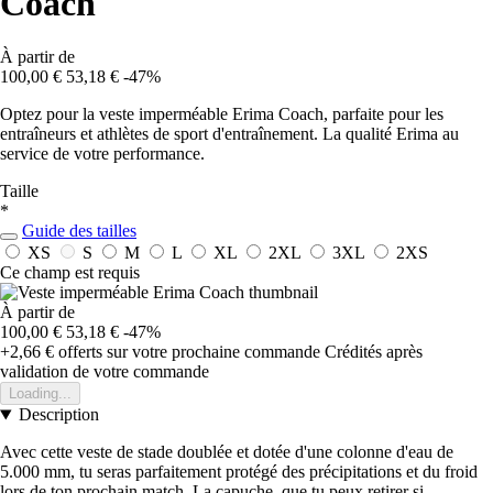
Coach
À partir de
100,00 €
53,18 €
-47%
Optez pour la veste imperméable Erima Coach, parfaite pour les
entraîneurs et athlètes de sport d'entraînement. La qualité Erima au
service de votre performance.
Taille
*
Guide des tailles
XS
S
M
L
XL
2XL
3XL
2XS
Ce champ est requis
À partir de
100,00 €
53,18 €
-47%
+2,66 €
offerts sur votre prochaine commande
Crédités après
validation de votre commande
Loading...
Description
Avec cette veste de stade doublée et dotée d'une colonne d'eau de
5.000 mm, tu seras parfaitement protégé des précipitations et du froid
lors de ton prochain match. La capuche, que tu peux retirer si