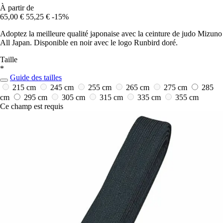
À partir de
65,00 €
55,25 €
-15%
Adoptez la meilleure qualité japonaise avec la ceinture de judo Mizuno
All Japan. Disponible en noir avec le logo Runbird doré.
Taille
*
Guide des tailles
215 cm
245 cm
255 cm
265 cm
275 cm
285
cm
295 cm
305 cm
315 cm
335 cm
355 cm
Ce champ est requis