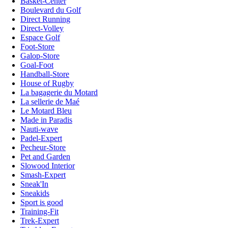
Basket-Center
Boulevard du Golf
Direct Running
Direct-Volley
Espace Golf
Foot-Store
Galop-Store
Goal-Foot
Handball-Store
House of Rugby
La bagagerie du Motard
La sellerie de Maé
Le Motard Bleu
Made in Paradis
Nauti-wave
Padel-Expert
Pecheur-Store
Pet and Garden
Slowood Interior
Smash-Expert
Sneak'In
Sneakids
Sport is good
Training-Fit
Trek-Expert