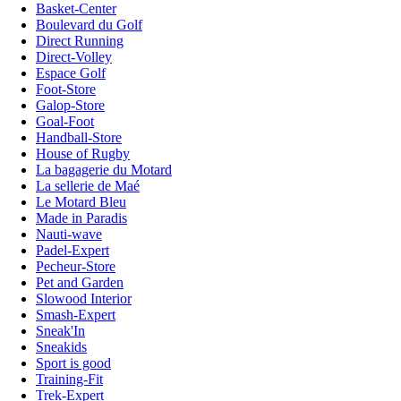
Basket-Center
Boulevard du Golf
Direct Running
Direct-Volley
Espace Golf
Foot-Store
Galop-Store
Goal-Foot
Handball-Store
House of Rugby
La bagagerie du Motard
La sellerie de Maé
Le Motard Bleu
Made in Paradis
Nauti-wave
Padel-Expert
Pecheur-Store
Pet and Garden
Slowood Interior
Smash-Expert
Sneak'In
Sneakids
Sport is good
Training-Fit
Trek-Expert