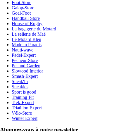
Foot-Store
Galop-Store
Goal-Foot
Handball-Store
House of Rugby
La bagagerie du Motard
La sellerie de Maé
Le Motard Bleu
Made in Paradis
Nauti-wave
Padel-Expert
Pecheur-Store
Pet and Garden
Slowood Interior
Smash-Expert
Sneak'In
Sneakids
Sport is good
Training-Fit
Trek-Expert
Triathlon Expert
Vélo-Store
Winter Expert
Abonnez-vous à notre newsletter