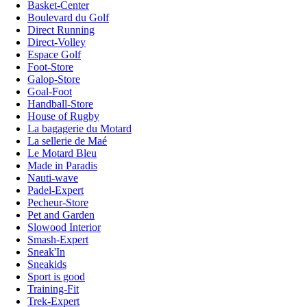
Basket-Center
Boulevard du Golf
Direct Running
Direct-Volley
Espace Golf
Foot-Store
Galop-Store
Goal-Foot
Handball-Store
House of Rugby
La bagagerie du Motard
La sellerie de Maé
Le Motard Bleu
Made in Paradis
Nauti-wave
Padel-Expert
Pecheur-Store
Pet and Garden
Slowood Interior
Smash-Expert
Sneak'In
Sneakids
Sport is good
Training-Fit
Trek-Expert