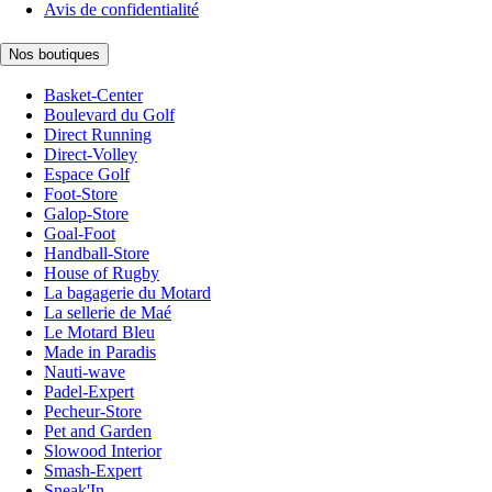
Avis de confidentialité
Nos boutiques
Basket-Center
Boulevard du Golf
Direct Running
Direct-Volley
Espace Golf
Foot-Store
Galop-Store
Goal-Foot
Handball-Store
House of Rugby
La bagagerie du Motard
La sellerie de Maé
Le Motard Bleu
Made in Paradis
Nauti-wave
Padel-Expert
Pecheur-Store
Pet and Garden
Slowood Interior
Smash-Expert
Sneak'In