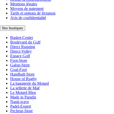
Mentions légales
Moyens de paiement
Tarifs et options de livraison
Avis de confidentialité
Nos boutiques
Basket-Center
Boulevard du Golf
Direct Running
Direct-Volley
Espace Golf
Foot-Store
Galop-Store
Goal-Foot
Handball-Store
House of Rugby
La bagagerie du Motard
La sellerie de Maé
Le Motard Bleu
Made in Paradis
Nauti-wave
Padel-Expert
Pecheur-Store