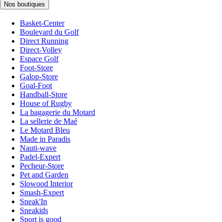
Nos boutiques
Basket-Center
Boulevard du Golf
Direct Running
Direct-Volley
Espace Golf
Foot-Store
Galop-Store
Goal-Foot
Handball-Store
House of Rugby
La bagagerie du Motard
La sellerie de Maé
Le Motard Bleu
Made in Paradis
Nauti-wave
Padel-Expert
Pecheur-Store
Pet and Garden
Slowood Interior
Smash-Expert
Sneak'In
Sneakids
Sport is good