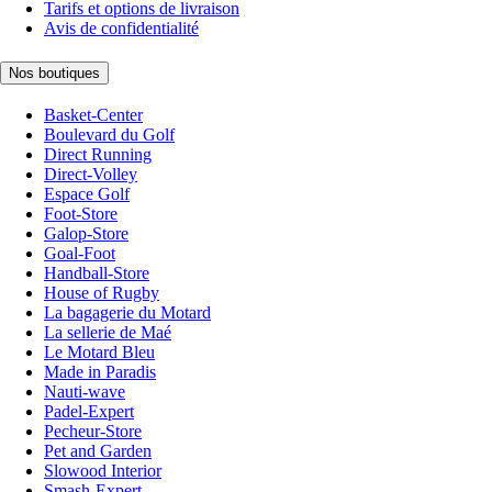
Tarifs et options de livraison
Avis de confidentialité
Nos boutiques
Basket-Center
Boulevard du Golf
Direct Running
Direct-Volley
Espace Golf
Foot-Store
Galop-Store
Goal-Foot
Handball-Store
House of Rugby
La bagagerie du Motard
La sellerie de Maé
Le Motard Bleu
Made in Paradis
Nauti-wave
Padel-Expert
Pecheur-Store
Pet and Garden
Slowood Interior
Smash-Expert