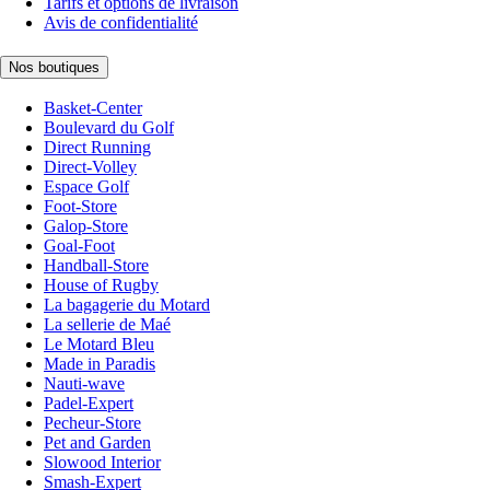
Tarifs et options de livraison
Avis de confidentialité
Nos boutiques
Basket-Center
Boulevard du Golf
Direct Running
Direct-Volley
Espace Golf
Foot-Store
Galop-Store
Goal-Foot
Handball-Store
House of Rugby
La bagagerie du Motard
La sellerie de Maé
Le Motard Bleu
Made in Paradis
Nauti-wave
Padel-Expert
Pecheur-Store
Pet and Garden
Slowood Interior
Smash-Expert