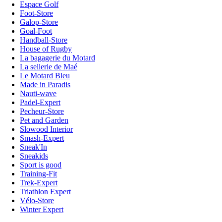
Espace Golf
Foot-Store
Galop-Store
Goal-Foot
Handball-Store
House of Rugby
La bagagerie du Motard
La sellerie de Maé
Le Motard Bleu
Made in Paradis
Nauti-wave
Padel-Expert
Pecheur-Store
Pet and Garden
Slowood Interior
Smash-Expert
Sneak'In
Sneakids
Sport is good
Training-Fit
Trek-Expert
Triathlon Expert
Vélo-Store
Winter Expert